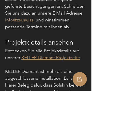
geführte Besichtigungen an. Schreiben 
Sie uns dazu an unsere E Mail Adresse 
info@zsr.swiss
, und wir stimmen 
passende Termine mit Ihnen ab.
Projektdetails ansehen
Entdecken Sie alle Projektdetails auf 
unserer 
KELLER Diamant Projektseite
.
KELLER Diamant ist mehr als eine 
abgeschlossene Installation. Es ist ein 
klarer Beleg dafür, dass Solskin bereit 
ist, Projekte in grossem Massstab 
umzusetzen.
#Projects
Blog