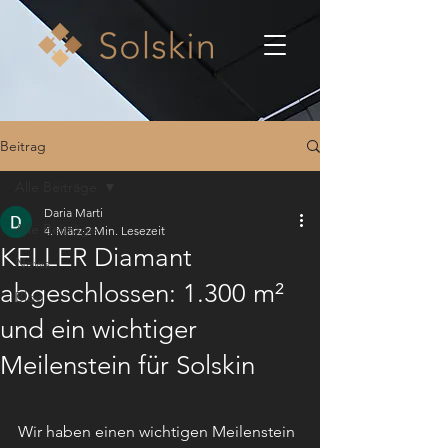
Beitrag
Alle Beiträge
Daria Marti
Alle Beiträge
4. März
2 Min. Lesezeit
KELLER Diamant
News
abgeschlossen: 1.300 m²
Blog
und ein wichtiger
Meilenstein für Solskin
Wir haben einen wichtigen Meilenstein 