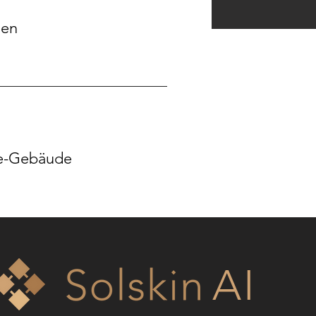
gen
ie-Gebäude
AI