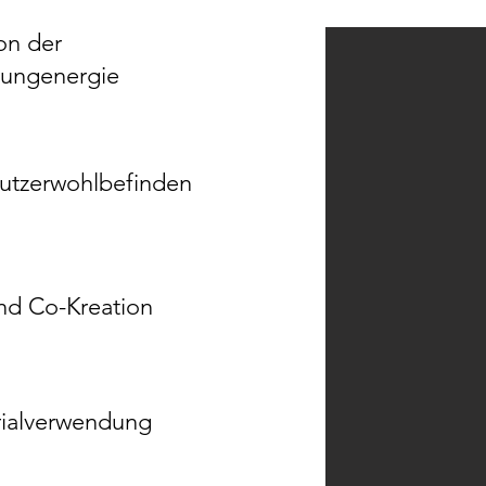
on der
rungenergie
Nutzerwohlbefinden
und Co-Kreation
rialverwendung