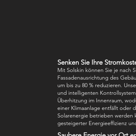
Senken Sie Ihre Stromkost
Mit Solskin können Sie je nach 
Fassadenausrichtung des Gebäu
um bis zu 80 % reduzieren. Unse
und intelligenten Kontrollsyste
Überhitzung im Innenraum, wod
einer Klimaanlage entfällt oder d
Solarenergie betrieben werden k
gesteigerter Energieeffizienz u
Saubere Energie vor Ort e