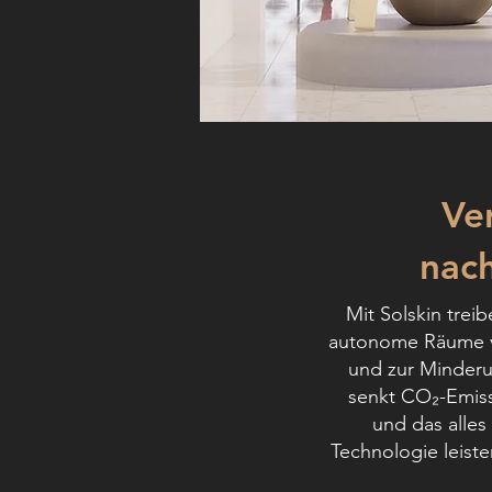
Ve
nach
Mit Solskin trei
autonome Räume ve
und zur Minderu
senkt CO₂-Emiss
und das alles
Technologie leist