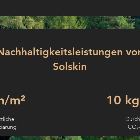
Nachhaltigkeitsleistungen vo
Solskin
h/m²
10 k
tliche
Durch
parung
CO₂-