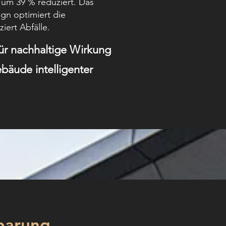
um 39 % reduziert. Das
ign optimiert die
iert Abfälle.
für nachhaltige Wirkung
bäude intelligenter
parung