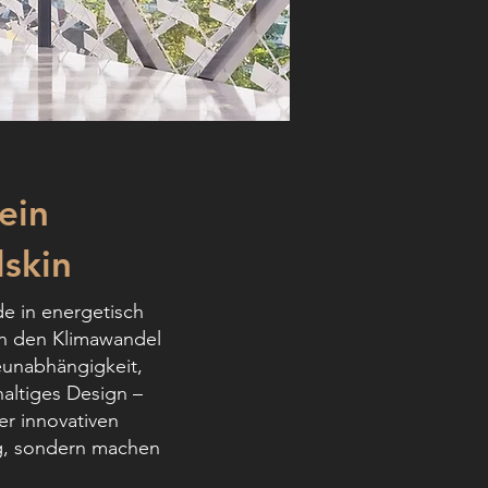
ein
lskin
de in energetisch
n den Klimawandel
eunabhängigkeit,
altiges Design –
er innovativen
ng, sondern machen