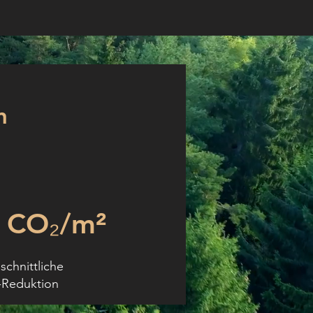
n
g CO₂/m²
schnittliche
Reduktion