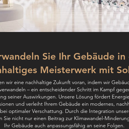
rwandeln Sie Ihr Gebäude in 
haltiges Meisterwerk mit So
ben wir eine nachhaltige Zukunft voran, indem wir Gebäu
rwandeln – ein entscheidender Schritt im Kampf gege
ng seiner Auswirkungen. Unsere Lösung fördert Energi
ionen und verleiht Ihrem Gebäude ein modernes, nachh
 bei optimaler Verschattung. Durch die Integration unser
en Sie nicht nur einen Beitrag zur Klimawandel-Minderu
Ihr Gebäude auch anpassungsfähig an seine Folgen.