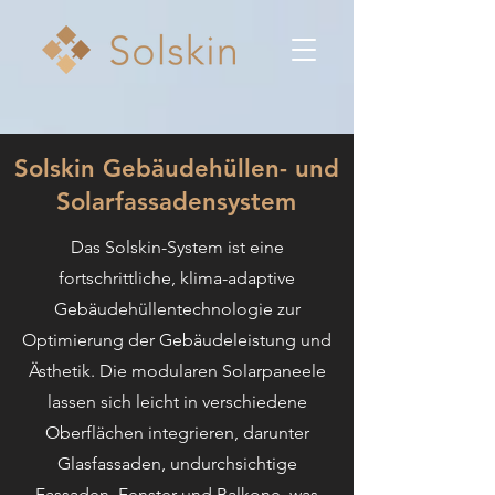
Solskin Gebäudehüllen- und
Solarfassadensystem
Das Solskin-System ist eine
fortschrittliche, klima-adaptive
Gebäudehüllentechnologie zur
Optimierung der Gebäudeleistung und
Ästhetik. Die modularen Solarpaneele
lassen sich leicht in verschiedene
Oberflächen integrieren, darunter
Glasfassaden, undurchsichtige
Fassaden, Fenster und Balkone, was