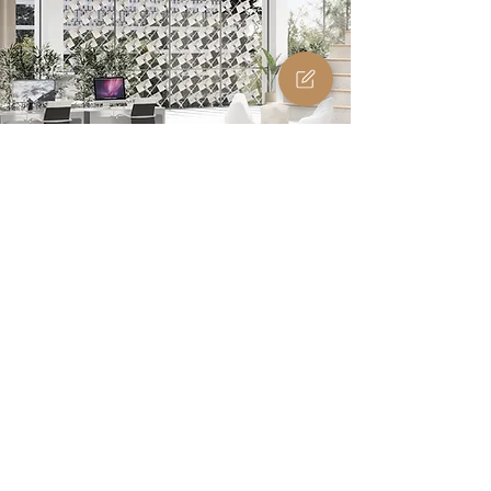
PV-Beschattung für Glasfassaden und
Fenster
Vor Fenstern und Glasfassaden
entfaltet Solskin sein gesamtes
Potenzial. Solskin beschattet den
Innenraum intelligent und optimiert
den Gebäudeenergiehaushalt durch
effiziente Solarstromproduktion und
Energieeinsparungen bei
Beleuchtung, Heizung und
Klimaanlagen. Modernste KI steuert