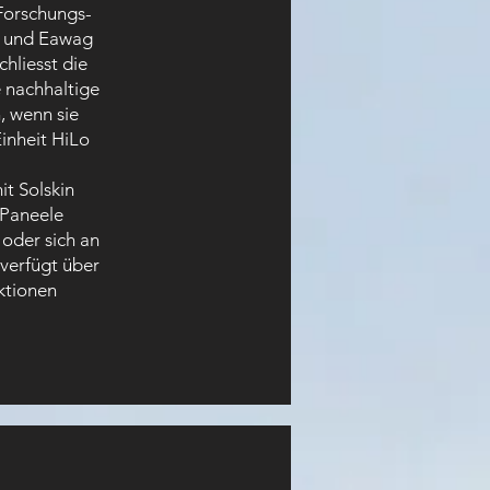
Forschungs- 
a und Eawag 
hliesst die 
 nachhaltige 
, wenn sie 
inheit HiLo 
t Solskin 
 Paneele 
oder sich an 
verfügt über 
ktionen 