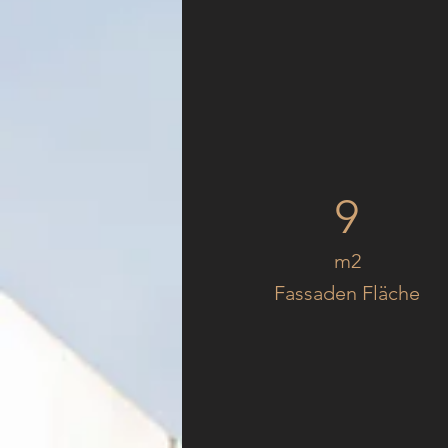
9
m2
Fassaden Fläche