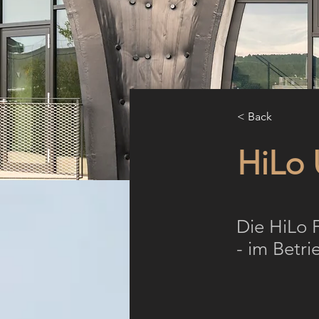
< Back
HiLo 
Die HiLo F
- im Betri