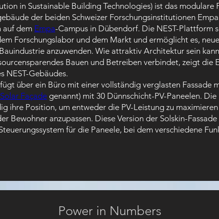
ution in Sustainable Building Technologies) ist das modulare 
gebäude der beiden Schweizer Forschungsinstitutionen Emp
h auf dem 
Empa
-Campus in Dübendorf. Die NEST-Plattform sc
dem Forschungslabor und dem Markt und ermöglicht es, neue
Bauindustrie anzuwenden. Wie attraktiv Architektur sein kann
sourcensparendes Bauen und Betreiben verbindet, zeigt die E
es NEST-Gebäudes.
fügt über ein Büro mit einer vollständig verglasten Fassade mi
Solar Façade
 genannt) mit 30 Dünnschicht-PV-Paneelen. Die
ig ihre Position, um entweder die PV-Leistung zu maximieren 
der Bewohner anzupassen. Diese Version der Solskin-Fassade 
s Steuerungssystem für die Paneele, bei dem verschiedene Fun
Power in Numbers