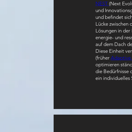
NEST 
(Next Evol
und Innovations
und befindet sic
Lücke zwischen 
Lösungen in der 
energie- und res
auf dem Dach d
Diese Einheit ver
(früher 
Adaptive 
optimieren ständ
die Bedürfnisse 
ein individuelle