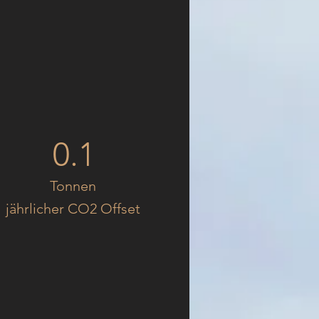
0.1
Tonnen
jährlicher CO2 Offset