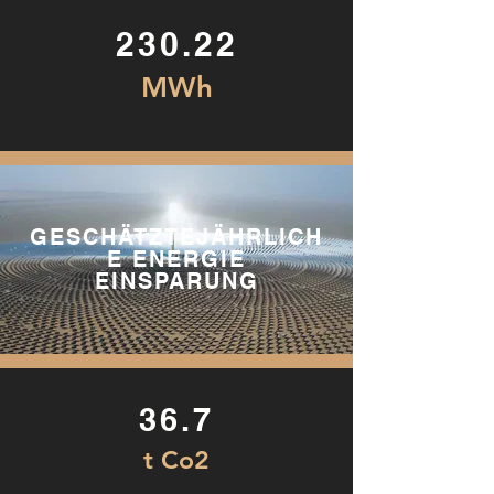
230.22
MWh
GESCHÄTZTEJÄHRLICH
E ENERGIE
EINSPARUNG
36.7
t Co2