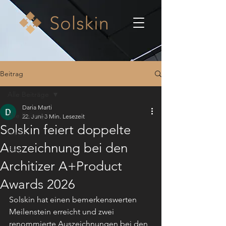
Beitrag
Alle Beiträge
Daria Marti
Alle Beiträge
22. Juni
3 Min. Lesezeit
Solskin feiert doppelte
News
Auszeichnung bei den
Blog
Architizer A+Product
Awards 2026
Solskin hat einen bemerkenswerten 
Meilenstein erreicht und zwei 
renommierte Auszeichnungen bei den 