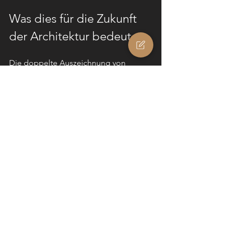
Was dies für die Zukunft 
der Architektur bedeutet
Die doppelte Auszeichnung von 
Solskin bei den Architizer A+Product 
Awards 2026 signalisiert eine 
wachsende Nachfrage nach 
Bauprodukten, die gestalterische 
Exzellenz mit smarter Technologie 
verbinden. Da Architektinnen, 
Architekten und Projektentwickler 
zunehmend nach Lösungen suchen, 
die Nachhaltigkeit und Nutzererlebnis 
verbessern, werden Produkte wie 
Solskin eine Schlüsselrolle spielen.
Die Anerkennung fördert zudem 