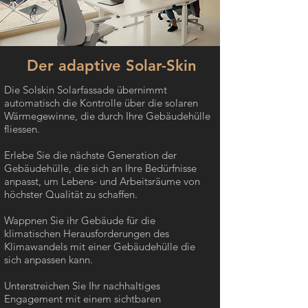
Der adaptive Solar-Skin
Die Solskin Solarfassade übernimmt
automatisch die Kontrolle über die solaren
Wärmegewinne, die durch Ihre Gebäudehülle
fliessen.
Erlebe Sie die nächste Generation der
Gebäudehülle, die sich an Ihre Bedürfnisse
anpasst, um Lebens- und Arbeitsräume von
höchster Qualität zu schaffen.
Wappnen Sie ihr Gebäude für die
klimatischen Herausforderungen des
Klimawandels mit einer Gebäudehülle die
sich anpassen kann.
Unterstreichen Sie Ihr nachhaltiges
Engagement mit einem sichtbaren