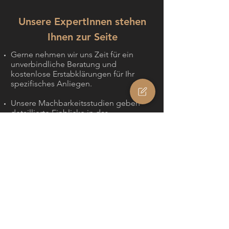
Unsere ExpertInnen stehen
Ihnen zur Seite
Gerne nehmen wir uns Zeit für ein
unverbindliche Beratung und
kostenlose Erstabklärungen für Ihr
spezifisches Anliegen.
Unsere Machbarkeitsstudien geben
detaillierte Einblicke in das
Projektpotenzial und ermöglichen
informierte Leitentscheide für
Architekten und Bauherrschaften.
Für einen reibungslosen Ablauf
begleiten unsere erfahrenen und
versierten Experten und Expertinnen
Sie durch alle Planungsphasen
hindurch und unterstützen Sie in
sämtlichen Belangen.