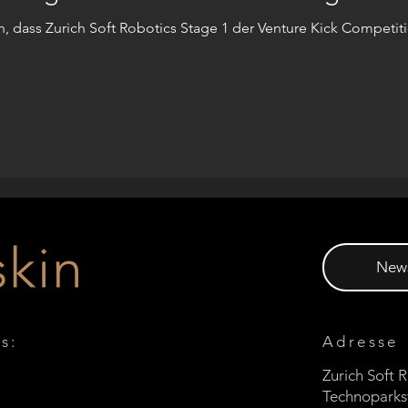
n, dass Zurich Soft Robotics Stage 1 der Venture Kick Compet
News
s:
Adresse
Zurich Soft
Technoparks