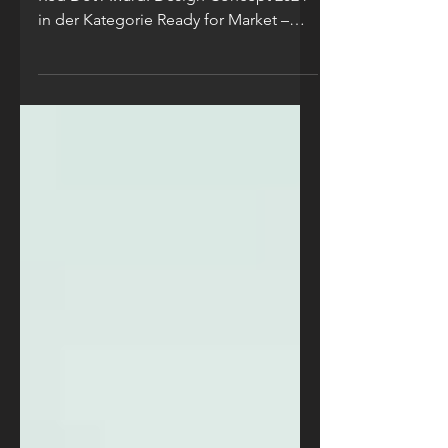
Wir freuen uns, dass Solskin mit dem
Red Dot Award: Design Concept 2024
in der Kategorie Ready for Market –
Heizung und Klimatisierung...